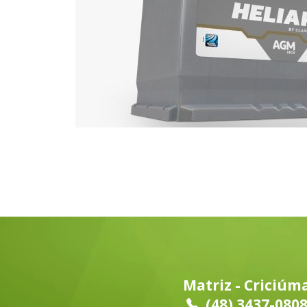
Matriz - Criciúm
(48) 3437-080