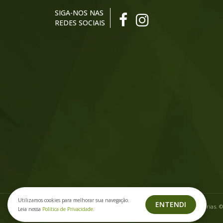
SIGA-NOS NAS
REDES SOCIAIS
Utilizamos cookies para melhorar sua navegação.
ENTENDI
Copyright. Todos os direitos reservados a Ponto das Baterias. 
Leia nossa
Política de Privacidade
.