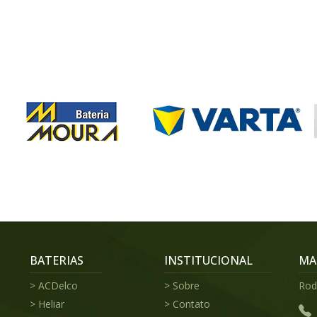
BATERIAS
INSTITUCIONAL
MA
ACDelco
Sobre
Rod.
Heliar
Contato